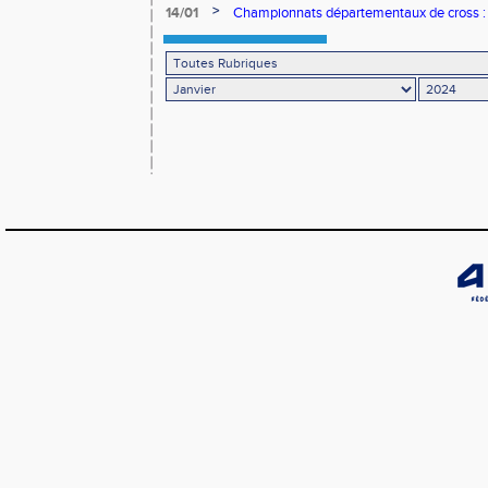
Nantes
>
14/01
Championnats départementaux de cross : 
Romorantin aux avant-postes