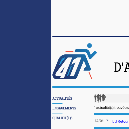
D'
ACTUALITÉS
1 actualité(s) trouvée(s
ENGAGEMENTS
QUALIFIÉ(E)S
>
12/01
🏃‍♂️ Reto