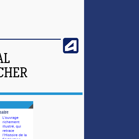
AL
-CHER
naire
L'ouvrage
richement
illustré, qui
retrace
l’Histoire de la