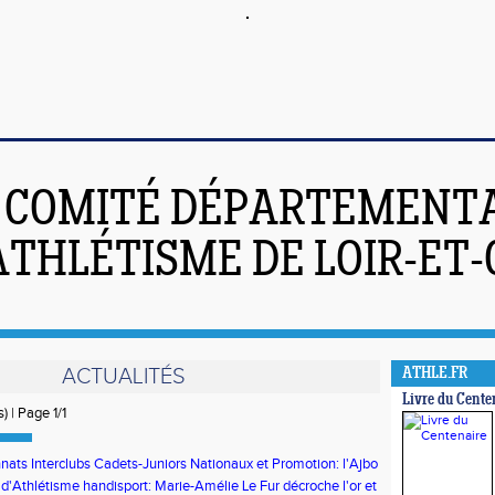
COMITÉ DÉPARTEMENT
ATHLÉTISME DE LOIR-ET
ACTUALITÉS
ATHLE.FR
Livre du Cente
) | Page 1/1
ats Interclubs Cadets-Juniors Nationaux et Promotion: l'Ajbo
 étaient au rendez-vous
'Athlétisme handisport: Marie-Amélie Le Fur décroche l'or et