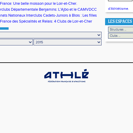
son propre record du Monde
rance: Une belle moisson pour le Loir-et-Cher.
d'Athlétisme.
terclubs Départementale Benjamins: L'Ajbo et le CAMVDCC
s!
ts Nationaux Interclubs Cadets-Juniors à Blois : Les filles
seront de la fête!
rance des Spécialités et Relais: 4 Clubs de Loir-et-Cher
LES ESPACES