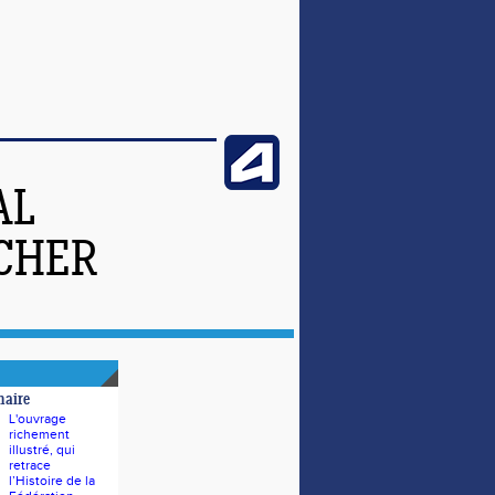
AL
-CHER
naire
L'ouvrage
richement
illustré, qui
retrace
l’Histoire de la