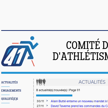
COMITÉ 
D'ATHLÉTIS
ACTUALITÉS
ACTUALITÉS
8 actualité(s) trouvée(s) | Page 1/1
ENGAGEMENTS
QUALIFIÉ(E)S
>
30/11
Alain Butté entame un nouveau mandat à la
d'Athlétisme du Centre Val de Loire
>
27/11
David Taverne prend les commandes du C