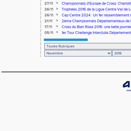
d'Athlétisme
>
27/11
Championnats d'Europe de Cross: Charlott
la France!
>
26/11
Trophées 2016 de la Ligue Centre Val de L
Collenot-Spriet récompensés
>
26/11
Cap Centre 2024 : Un 1er rassemblement 
>
21/11
2ème Championnats Départementaux de La
dure!
>
17/11
Cross du Bian Rosa 2016: une belle journée
>
05/11
1er Tour Challenge Interclubs Départementa