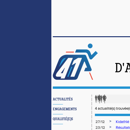
D'
ACTUALITÉS
4 actualité(s) trouvée(s
ENGAGEMENTS
QUALIFIÉ(E)S
>
27/12
Kidathlé 
>
23/12
Résultat