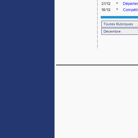
>
21/12
Départem
>
18/12
Compétit