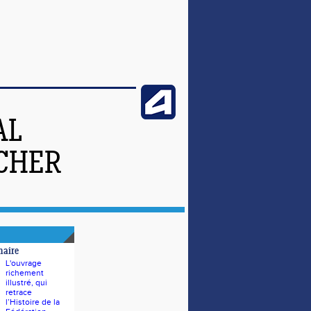
AL
-CHER
naire
L'ouvrage
richement
illustré, qui
retrace
l’Histoire de la