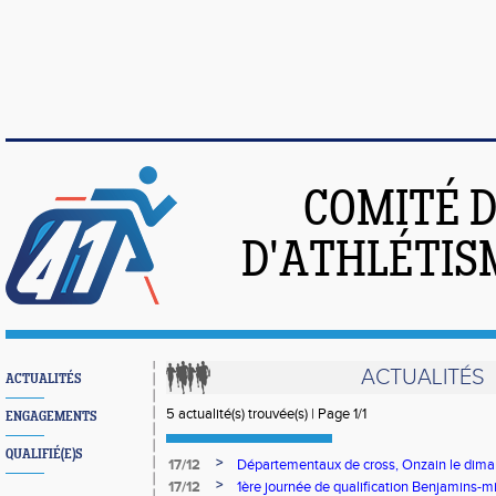
COMITÉ 
D'ATHLÉTIS
ACTUALITÉS
ACTUALITÉS
5 actualité(s) trouvée(s) | Page 1/1
ENGAGEMENTS
QUALIFIÉ(E)S
>
17/12
Départementaux de cross, Onzain le diman
>
17/12
1ère journée de qualification Benjamins-