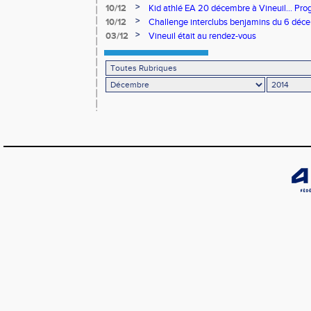
décembre 2014 à Orléans
>
10/12
Kid athlé EA 20 décembre à Vineuil... Pr
>
10/12
Challenge interclubs benjamins du 6 décem
>
03/12
Vineuil était au rendez-vous