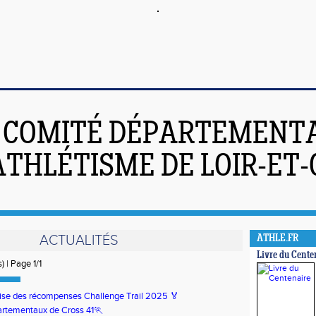
COMITÉ DÉPARTEMENT
ATHLÉTISME DE LOIR-ET
ACTUALITÉS
ATHLE.FR
Livre du Cente
) | Page 1/1
se des récompenses Challenge Trail 2025 🏅
rtementaux de Cross 41🏃