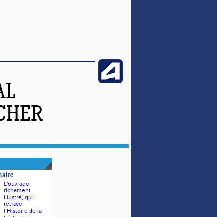
AL
-CHER
naire
L'ouvrage
richement
illustré, qui
retrace
l’Histoire de la