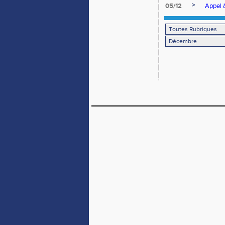
>
05/12
Appel à