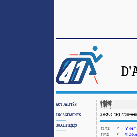
D'
ACTUALITÉS
3 actualité(s) trouvée(s
ENGAGEMENTS
QUALIFIÉ(E)S
>
13/12
🏅Remi
>
11/12
🏃Dépa