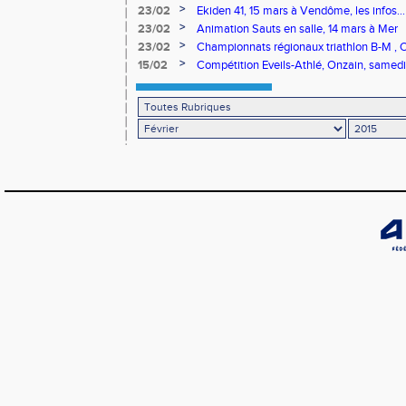
>
23/02
Ekiden 41, 15 mars à Vendôme, les infos...
>
23/02
Animation Sauts en salle, 14 mars à Mer
>
23/02
Championnats régionaux triathlon B-M , Or
résultats...
>
15/02
Compétition Eveils-Athlé, Onzain, samedi 