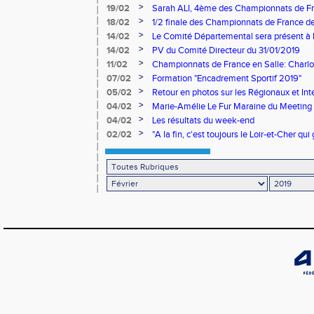
>
19/02
Sarah ALI, 4ème des Championnats de Fra
nouveau record personnel!
>
18/02
1/2 finale des Championnats de France de
encore et encore!
>
14/02
Le Comité Départemental sera présent à B
2019"
>
14/02
PV du Comité Directeur du 31/01/2019
>
11/02
Championnats de France en Salle: Charlo
proche de l'Or!
>
07/02
Formation "Encadrement Sportif 2019"
>
05/02
Retour en photos sur les Régionaux et In
>
04/02
Marie-Amélie Le Fur Maraine du Meeting 
Salle à Eaubonne
>
04/02
Les résultats du week-end
>
02/02
"A la fin, c'est toujours le Loir-et-Cher qui