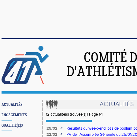
COMITÉ 
D'ATHLÉTIS
ACTUALITÉS
ACTUALITÉS
12 actualité(s) trouvée(s) | Page 1/1
ENGAGEMENTS
QUALIFIÉ(E)S
>
25/02
Résultats du week-end: pas de podium pou
belles promesses
>
22/02
PV de l'Assemblée Générale du 25/01/2