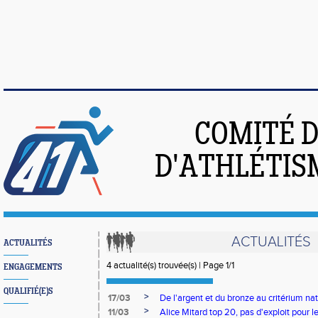
COMITÉ 
D'ATHLÉTIS
ACTUALITÉS
ACTUALITÉS
4 actualité(s) trouvée(s) | Page 1/1
ENGAGEMENTS
QUALIFIÉ(E)S
>
17/03
De l'argent et du bronze au critérium na
>
11/03
Alice Mitard top 20, pas d'exploit pour l