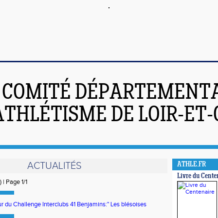
COMITÉ DÉPARTEMENT
ATHLÉTISME DE LOIR-ET
ACTUALITÉS
ATHLE.FR
Livre du Cente
) | Page 1/1
 du Challenge Interclubs 41 Benjamins:" Les blésoises
t alors que les mérois confirment!"