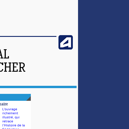
AL
-CHER
naire
L'ouvrage
richement
illustré, qui
retrace
l’Histoire de la