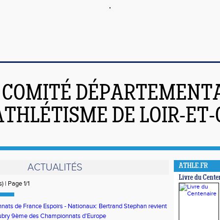
COMITÉ DÉPARTEMENT
ATHLÉTISME DE LOIR-ET
ACTUALITÉS
ATHLE.FR
Livre du Cente
s) | Page 1/1
ats de France Espoirs - Nationaux: Bertrand Stephan revient
ubry 9ème des Championnats d'Europe