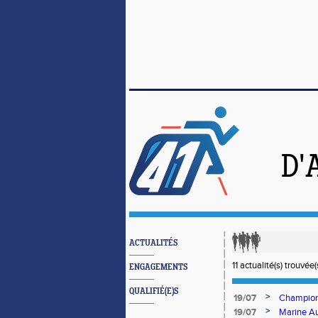
D'
ACTUALITÉS
11 actualité(s) trouvée(
ENGAGEMENTS
QUALIFIÉ(E)S
>
19/07
Championn
de loin!
>
19/07
Marine A