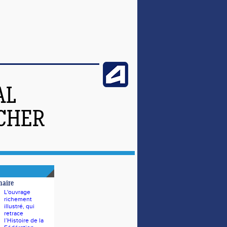
AL
-CHER
naire
L'ouvrage
richement
illustré, qui
retrace
l’Histoire de la