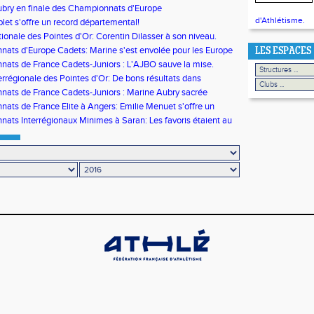
bry en finale des Championnats d'Europe
d'Athlétisme.
plet s'offre un record départemental!
tionale des Pointes d'Or: Corentin Dilasser à son niveau.
ats d'Europe Cadets: Marine s'est envolée pour les Europe
LES ESPACES
ats de France Cadets-Juniors : L'AJBO sauve la mise.
terrégionale des Pointes d'Or: De bons résultats dans
e
ats de France Cadets-Juniors : Marine Aubry sacrée
ne de France!
ats de France Elite à Angers: Emilie Menuet s'offre un
itre de Championne de France
ats Interrégionaux Minimes à Saran: Les favoris étaient au
us.