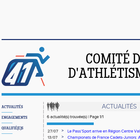
COMITÉ 
D'ATHLÉTIS
ACTUALITÉS
ACTUALITÉS
6 actualité(s) trouvée(s) | Page 1/1
ENGAGEMENTS
QUALIFIÉ(E)S
>
27/07
Le Pass'Sport arrive en Région Centre Val
>
13/07
Championats de France Cadets-Juniors: Ami