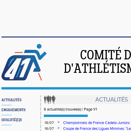
COMITÉ 
D'ATHLÉTIS
ACTUALITÉS
ACTUALITÉS
6 actualité(s) trouvée(s) | Page 1/1
ENGAGEMENTS
QUALIFIÉ(E)S
>
18/07
Championnats de France Cadets-Juniors: L
décrochent 5 médailles dont 1 en Or!
>
16/07
Coupe de France des Ligues Minimes: "Les