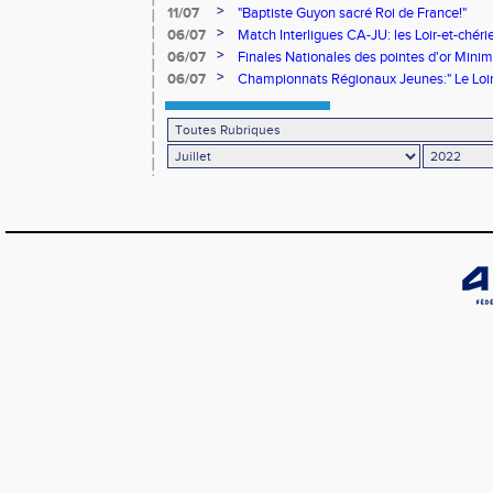
rendez-vous en 2023!"
>
11/07
"Baptiste Guyon sacré Roi de France!"
>
06/07
Match Interligues CA-JU: les Loir-et-chéri
>
06/07
Finales Nationales des pointes d'or Mini
d'expérience"
>
06/07
Championnats Régionaux Jeunes:" Le Loi
médailles!"