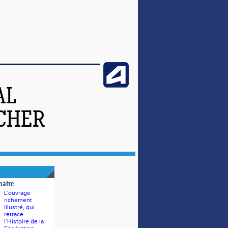
AL
-CHER
naire
L'ouvrage
richement
illustré, qui
retrace
l’Histoire de la