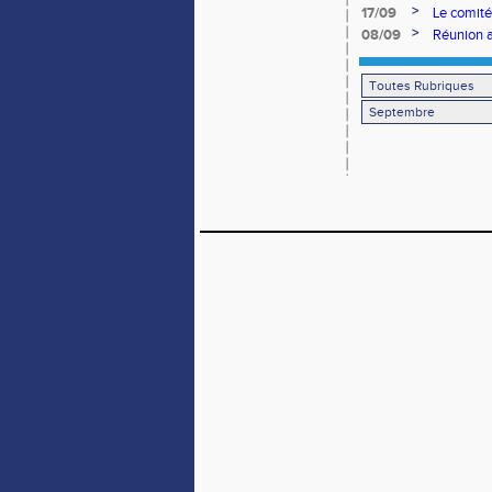
>
17/09
Le comité
>
08/09
Réunion 