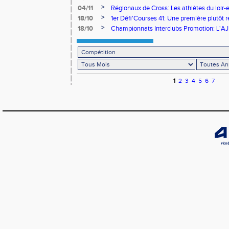
Nationale du Challenge Equip'Athlé
>
04/11
Régionaux de Cross: Les athlètes du loir-e
terres
>
18/10
1er Défi'Courses 41: Une première plutôt r
>
18/10
Championnats Interclubs Promotion: L'AJB
1
2
3
4
5
6
7