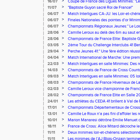
décrochent 5 médailles dont 1 en Or!
>
16/07
Coupe de France des Ligues Minimes: "Les
rendez-vous en 2023!"
>
11/07
"Baptiste Guyon sacré Roi de France!"
>
06/07
Match Interligues CA-JU: les Loir-et-chéri
>
06/07
Finales Nationales des pointes d'or Mini
d'expérience"
>
06/07
Championnats Régionaux Jeunes:" Le Loi
médailles!"
>
28/06
Camille Leroux au delà des 6m au saut en
>
28/06
Championnats de France Elite: Baptiste G
>
03/05
2ème Tour du Challenge Interclubs 41 Ben
s'affirment alors que les mérois confirmen
>
29/04
Perche Jeunes 41:" Une 1ère édition réussi
>
04/04
Match International de Marche: Une prem
Manaresi et nouveau record de ligue sur
>
22/03
Match Interligues en salle Minimes: Des 
pour l'avenir
>
14/03
Championnats de France de Cross Country
doublé!
>
09/03
Match Interligues en salle Minimes: 05 loi
>
08/03
Championnats de France Hivernaux de Lan
les lanceurs blésois!
>
02/03
Camille Leroux vice championne de Franc
salle
>
28/02
Championnats de France Elite en Salle 2
Loir-et-Cher!"
>
24/01
Les athlètes du CEDA 41 brillent à Val de 
>
17/01
Championnats Départementaux de Cross-C
rendez-vous!
>
13/01
Camille Le Roux n'a pas fini d'affoler les r
>
10/01
Marion Manaresi détrône Emilie Menuet d
>
18/11
France de Cross: Alice Mitard décroche le 
Cher.
>
11/11
Deux minimes loir-et-chériens sélectionn
des Ligues de Cross-Country
>
11/11
Les minimes de l'AJ Blois-Onzain termine