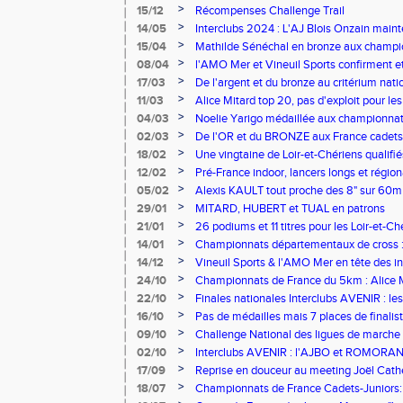
>
15/12
Récompenses Challenge Trail
>
14/05
Interclubs 2024 : L'AJ Blois Onzain maint
Romorantin en N2B
>
15/04
Mathilde Sénéchal en bronze aux champi
>
08/04
l'AMO Mer et Vineuil Sports confirment et
benjamins
>
17/03
De l'argent et du bronze au critérium nati
>
11/03
Alice Mitard top 20, pas d'exploit pour les
>
04/03
Noelie Yarigo médaillée aux championnat
>
02/03
De l'OR et du BRONZE aux France cadets 
>
18/02
Une vingtaine de Loir-et-Chériens qualifié
>
12/02
Pré-France indoor, lancers longs et régiona
>
05/02
Alexis KAULT tout proche des 8" sur 60m
>
29/01
MITARD, HUBERT et TUAL en patrons
>
21/01
26 podiums et 11 titres pour les Loir-et-Ch
Nantes
>
14/01
Championnats départementaux de cross : 
Romorantin aux avant-postes
>
14/12
Vineuil Sports & l'AMO Mer en tête des i
>
24/10
Championnats de France du 5km : Alice
>
22/10
Finales nationales Interclubs AVENIR : le
Romorantin et Blois
>
16/10
Pas de médailles mais 7 places de finalist
>
09/10
Challenge National des ligues de marche 
>
02/10
Interclubs AVENIR : l'AJBO et ROMORAN
>
17/09
Reprise en douceur au meeting Joël Cath
>
18/07
Championnats de France Cadets-Juniors: L