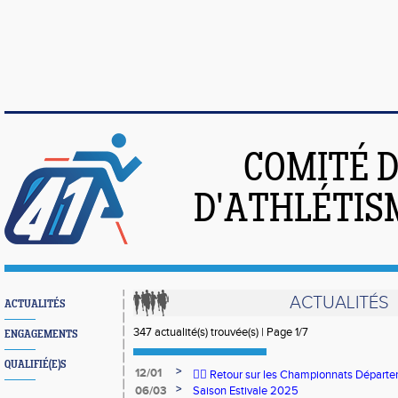
COMITÉ 
D'ATHLÉTIS
ACTUALITÉS
ACTUALITÉS
347 actualité(s) trouvée(s) | Page 1/7
ENGAGEMENTS
QUALIFIÉ(E)S
>
12/01
🏃‍♂️ Retour sur les Championnats Départe
>
06/03
Saison Estivale 2025