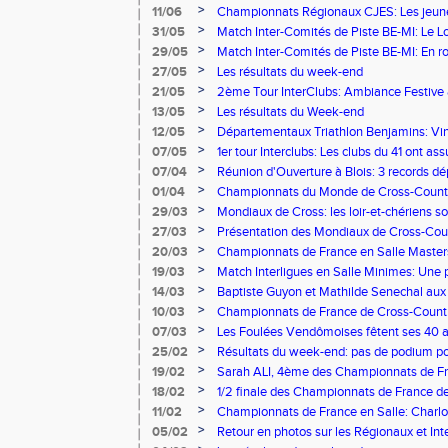
>
11/06
Championnats Régionaux CJES: Les jeunes
>
31/05
Match Inter-Comités de Piste BE-MI: Le Lo
étoiles!
>
29/05
Match Inter-Comités de Piste BE-MI: En r
>
27/05
Les résultats du week-end
>
21/05
2ème Tour InterClubs: Ambiance Festive à
>
13/05
Les résultats du Week-end
>
12/05
Départementaux Triathlon Benjamins: Vine
>
07/05
1er tour Interclubs: Les clubs du 41 ont ass
>
07/04
Réunion d'Ouverture à Blois: 3 records d
jeunes!
>
01/04
Championnats du Monde de Cross-Country:
sont frottés aux meilleurs mondiaux
>
29/03
Mondiaux de Cross: les loir-et-chériens s
>
27/03
Présentation des Mondiaux de Cross-Cou
>
20/03
Championnats de France en Salle Masters:
Sports!
>
19/03
Match Interligues en Salle Minimes: Une p
>
14/03
Baptiste Guyon et Mathilde Senechal aux
>
10/03
Championnats de France de Cross-Countr
titre de Champion pour le Loir-et-Cher!
>
07/03
Les Foulées Vendômoises fêtent ses 40 a
>
25/02
Résultats du week-end: pas de podium pou
belles promesses
>
19/02
Sarah ALI, 4ème des Championnats de Fra
nouveau record personnel!
>
18/02
1/2 finale des Championnats de France de
encore et encore!
>
11/02
Championnats de France en Salle: Charlo
proche de l'Or!
>
05/02
Retour en photos sur les Régionaux et In