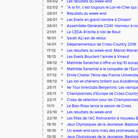
>
04/02
Les résultats du week-end
>
02/02
"A la fin, c'est toujours le Loir-et-Cher qui
>
28/01
Résultats du week-end
>
26/01
Les Eveils en grand nombre à Onzain!
>
26/01
Assemblée Générale CD41: Honneur à n
>
21/01
Le CEDA 41 brille à Val de Reuil
>
18/01
Sarah ALI est de retour
>
14/01
Départementaux de Cross-Country 2019: u
>
17/12
Les résultats du week-end: Marion Manares
>
15/12
Les Eveils Bouclent l'année à Vineuil
>
09/12
Mathilde Senechal s'offre un top 10 euro
>
09/12
Mathilde Senechal à la conquête de l'Eur
>
07/12
Emile Chalier 7ème des France Universita
>
06/12
Les loir-et-chériens brillent aux Académi
>
25/11
1er Tour Inrerclubs Benjamins: Les vainque
l'appétit
>
25/11
Championnats d'Europe de Cross-Country: 
pour Mathilde Senechal
>
22/11
Cross de sélection pour les Championnat
en lice à Lisses
>
11/11
Le Bian Rosa lance la saison de Cross
>
23/10
Les résultats du week-end
>
22/10
Les filles de l'AC Romorantin à nouveau 
>
15/10
Jeux Olympiques de la Jeunesse: Baptiste
>
15/10
Un week-end sans mais des promesses pou
>
13/10
Jeux Olympiques de la Jeunesse: Baptist