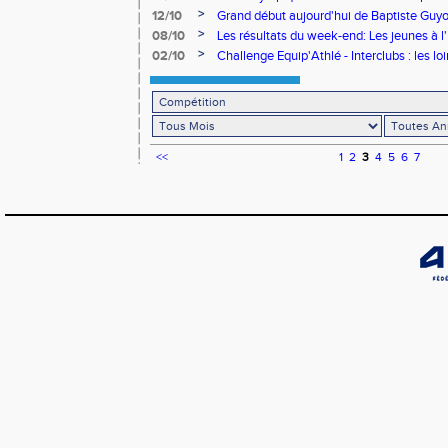
abattu
>
12/10
Grand début aujourd'hui de Baptiste Guy
Jeunesse
>
08/10
Les résultats du week-end: Les jeunes à l
>
02/10
Challenge Equip'Athlé - Interclubs : les l
vous...
<<
1
2
3
4
5
6
7