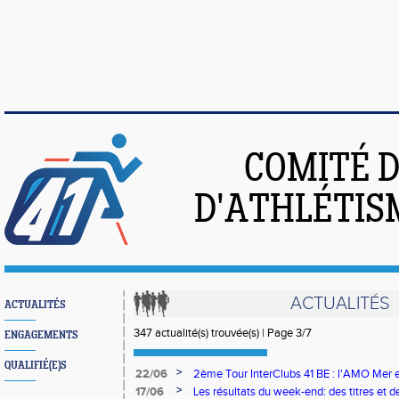
COMITÉ 
D'ATHLÉTIS
ACTUALITÉS
ACTUALITÉS
347 actualité(s) trouvée(s) | Page 3/7
ENGAGEMENTS
QUALIFIÉ(E)S
>
22/06
2ème Tour InterClubs 41 BE : l'AMO Mer e
option pour la victoire finale
>
17/06
Les résultats du week-end: des titres et d