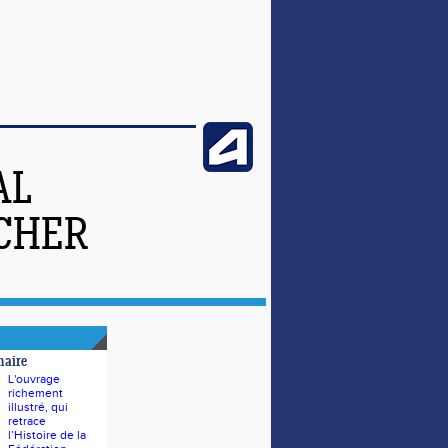
AL
-CHER
naire
L'ouvrage
richement
illustré, qui
retrace
l’Histoire de la