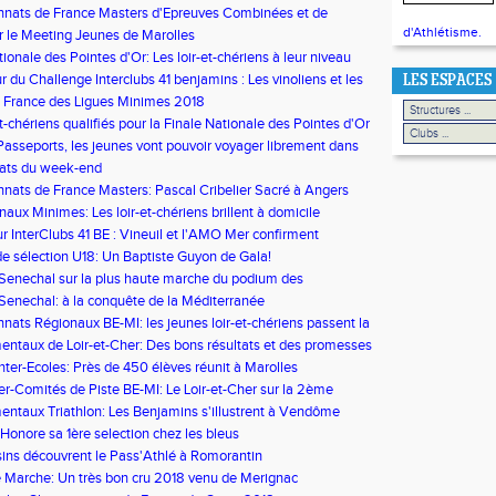
nats de France Masters d'Epreuves Combinées et de
e Loir-et-Cher décroche 6 podiums!
d'Athlétisme.
r le Meeting Jeunes de Marolles
ionale des Pointes d'Or: Les loir-et-chériens à leur niveau
 du Challenge Interclubs 41 benjamins : Les vinoliens et les
LES ESPACES
ne lachent rien!
 France des Ligues Minimes 2018
t-chériens qualifiés pour la Finale Nationale des Pointes d'Or
Besson
Passeports, les jeunes vont pouvoir voyager librement dans
 Pass'Athlé
tats du week-end
ats de France Masters: Pascal Cribelier Sacré à Angers
naux Minimes: Les loir-et-chériens brillent à domicile
 InterClubs 41 BE : Vineuil et l'AMO Mer confirment
e sélection U18: Un Baptiste Guyon de Gala!
Senechal sur la plus haute marche du podium des
nats Méditerranéens
Senechal: à la conquête de la Méditerranée
ats Régionaux BE-MI: les jeunes loir-et-chériens passent la
upérieure
ntaux de Loir-et-Cher: Des bons résultats et des promesses
nter-Ecoles: Près de 450 élèves réunit à Marolles
er-Comités de Piste BE-MI: Le Loir-et-Cher sur la 2ème
u podium!
ntaux Triathlon: Les Benjamins s'illustrent à Vendôme
 Honore sa 1ère selection chez les bleus
ins découvrent le Pass'Athlé à Romorantin
 Marche: Un très bon cru 2018 venu de Merignac