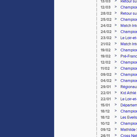
>
13/03
Retour su
>
12/03
Champion
>
28/02
Retour su
>
25/02
Championn
d'exploit 
>
24/02
Match Int
Chelem!
>
24/02
Champion
Thouvard
>
23/02
Le Loir-e
France
>
21/02
Match Int
son titre
>
19/02
Championn
800m à L
>
19/02
Pré-Franc
>
12/02
Championn
>
11/02
Championn
Degorce m
>
09/02
Championn
fondeurs 
>
04/02
Championn
>
29/01
Régionau
>
22/01
Kid Athlé
>
22/01
Le Loir-e
>
15/01
Départeme
Villiers-su
>
18/12
Championn
>
18/12
Les Eveil
>
10/12
Championn
gotha eur
>
09/12
Mathilde
Slovaqui
>
26/11
Cross Nat