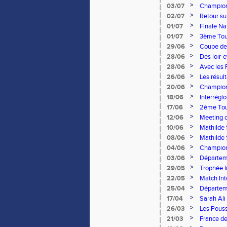
>
03/07
Champion
Marche: L
>
02/07
Retour su
>
01/07
Finale Nat
>
01/07
3ème Tour
méroises 
>
29/06
Coupe de
>
28/06
Des loir-e
Colette 
>
28/06
Avec les 
l'univers
>
26/06
Les résul
>
20/06
Championn
>
18/06
Interrégio
>
17/06
2ème Tour
>
12/06
Meeting d
>
10/06
Mathilde 
Champion
>
08/06
Mathilde 
>
04/06
Championn
vitesse s
>
03/06
Départeme
>
29/05
Trophée I
>
22/05
Match Int
marche d
>
25/04
Départeme
>
17/04
Sarah Ali
>
26/03
Les Pouss
>
21/03
France de