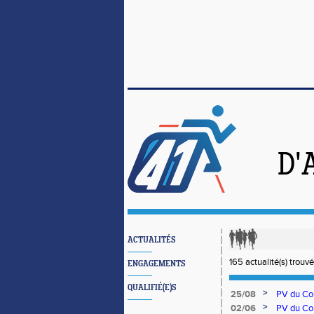
D'
ACTUALITÉS
165 actualité(s) trouv
ENGAGEMENTS
QUALIFIÉ(E)S
>
25/08
PV du Com
>
02/06
PV du Com