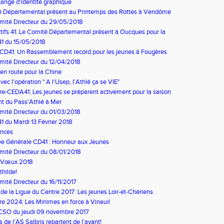
ange d'identité graphique
é Départemental présent au Printemps des Rottes à Vendôme
mité Directeur du 29/05/2018
tifs 41: Le Comité Départemental présent à Oucques pour la
dition
1 du 15/05/2018
 CD41: Un Rassemblement record pour les jeunes à Fougères
e
ité Directeur du 12/04/2018
 en route pour la Chine
ec l'opération " A l'Usep, l'Athlé ça se VIE"
e-CEDA41: Les jeunes se préparent activement pour la saison
t du Pass'Athlé à Mer
ité Directeur du 01/03/2018
 du Mardi 13 Février 2018
nces
e Générale CD41 : Honneur aux Jeunes
ité Directeur du 08/01/2018
s Vœux 2018
hilde!
ité Directeur du 16/11/2017
de la Ligue du Centre 2017: Les jeunes Loir-et-Chériens
nsés
e 2024: Les Minimes en force à Vineuil
 CSO du jeudi 09 novembre 2017
 de l'AS Salbris repartent de l'avant!