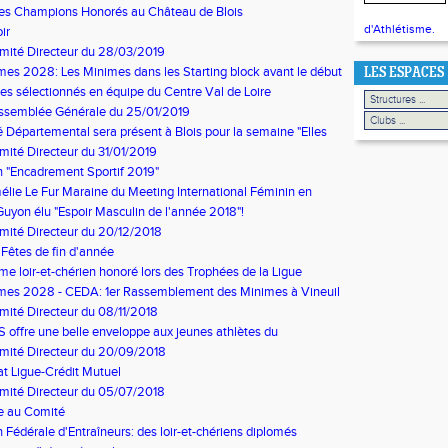
es Champions Honorés au Château de Blois
d'Athlétisme.
ir
mité Directeur du 28/03/2019
es 2028: Les Minimes dans les Starting block avant le début
LES ESPACES
ode estivale
s sélectionnés en équipe du Centre Val de Loire
Assemblée Générale du 25/01/2019
 Départemental sera présent à Blois pour la semaine "Elles
ité Directeur du 31/01/2019
 "Encadrement Sportif 2019"
lie Le Fur Maraine du Meeting International Féminin en
Eaubonne
Guyon élu "Espoir Masculin de l'année 2018"!
ité Directeur du 20/12/2018
Fêtes de fin d'année
sme loir-et-chérien honoré lors des Trophées de la Ligue
mes 2028 - CEDA: 1er Rassemblement des Minimes à Vineuil
ité Directeur du 08/11/2018
offre une belle enveloppe aux jeunes athlètes du
ent
mité Directeur du 20/09/2018
at Ligue-Crédit Mutuel
mité Directeur du 05/07/2018
e au Comité
 Fédérale d'Entraîneurs: des loir-et-chériens diplomés