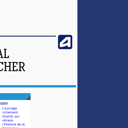
AL
-CHER
naire
L'ouvrage
richement
illustré, qui
retrace
l’Histoire de la