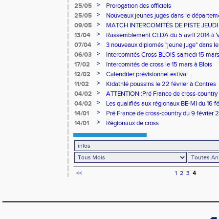
>
25/05
Prorogation des officiels
>
25/05
Nouveaux jeunes juges dans le départem
>
09/05
MATCH INTERCOMITÉS DE PISTE JEUDI 
>
13/04
Rassemblement CEDA du 5 avril 2014 à V
>
07/04
3 nouveaux diplomés "jeune juge" dans l
>
06/03
Intercomités Cross BLOIS samedi 15 mars l
>
17/02
Intercomités de cross le 15 mars à Blois
>
12/02
Calendrier prévisionnel estival...
>
11/02
Kidathlé poussins le 22 février à Contres
>
04/02
ATTENTION :Pré France de cross-country d
Changement horaire et ordre des courses
>
04/02
Les qualifiés aux régionaux BE-MI du 16 fé
>
14/01
Pré France de cross-country du 9 février 
qualification et informations
>
14/01
Régionaux de cross
<<
1
2
3
4